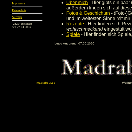
Über mich
- Hier gibts ein paa
Impressum
außerdem finden sich auf die
Datenschutz
Fotos & Geschichten
- (Foto-)G
Sitemap
und im weitesten Sinne mit mir
Rezepte
- Hier finden sich Rez
28254 Besucher
seit 22.04.2003
wohlschmeckend
eingestuft wu
Spiele
- Hier finden sich Spiele
Letze Änderung: 07.05.2020
madrabour.de
Werbu