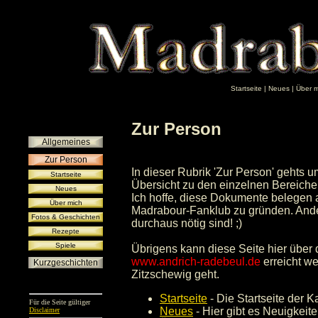
Startseite
|
Neues
|
Über m
Zur Person
Allgemeines
Zur Person
In dieser Rubrik 'Zur Person' gehts 
Startseite
Übersicht zu den einzelnen Bereiche
Neues
Ich hoffe, diese Dokumente belegen a
Über mich
Madrabour-Fanklub zu gründen. Ander
Fotos & Geschichten
durchaus nötig sind! ;)
Rezepte
Spiele
Übrigens kann diese Seite hier über
www.andrich-radebeul.de
erreicht w
Kurzgeschichten
Zitzschewig geht.
Startseite
- Die Startseite der K
Für die Seite gültiger
Neues
- Hier gibt es Neuigkeit
Disclaimer