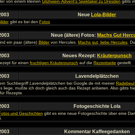
lder von einem kleinen
Glühwein-Advent's Spektakel zu Dresden
gibts i
2003
Neue
Lola-Bilder
ilder
gibt es bei den
Fotos
2003
Neue (ältere) Fotos:
Machs Gut Herc
nd ein paar (ältere)
Bilder
von Hercules.
Machs gut, liebe Hercules,
Du 
2003
Neues Rezept:
Kräuterpunsch
ezept für einen
fruchtigen Kräuterpunsch
auf die
Rezeptseite
gestellt.
2003
Lavendelplätzchen
dem Suchbegriff
Lavendelplätzchen
bei Google.de mit meiner
Radebeul 
ns liege, mußte ich doch gleich auch das Rezept anbieten. Also gibts hi
für Rezepte.
2003
Fotogeschichte Lola
Fotos und Geschichten
gibt es eine neue Fotogeschichte über eine D
i.
2003
Kommentar Kaffeegedanken