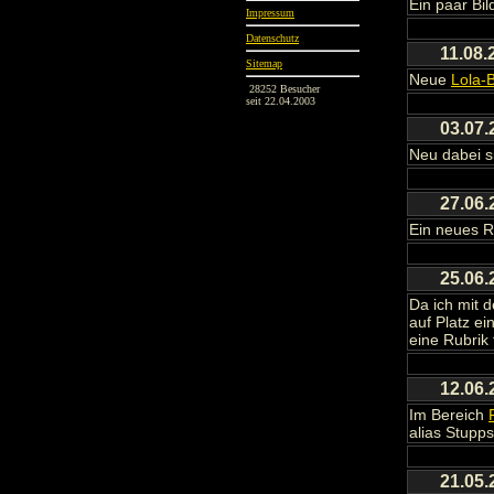
Ein paar Bi
Impressum
Datenschutz
11.08.
Sitemap
Neue
Lola-B
28252 Besucher
seit 22.04.2003
03.07.
Neu dabei si
27.06.
Ein neues R
25.06.
Da ich mit 
auf Platz ei
eine Rubrik 
12.06.
Im Bereich
alias Stupps
21.05.