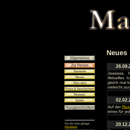
Neues
Allgemeines
Zur Person
26.09.
Startseite
Jaaaaaa... 
Aktuelles: 
Neues
gleich mal b
Über mich
vieleicht au
Fotos & Geschichten
Rezepte
02.02.
Spiele
Auf der
Rez
Kurzgeschichten
eines für je
20.12.
Für die Seite gültiger
Disclaimer