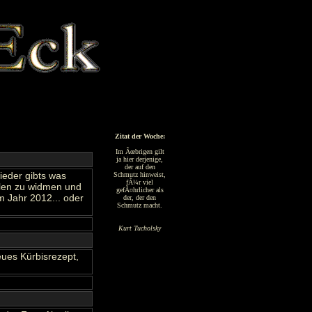
Zitat der Woche:
Im Ãœbrigen gilt
ja hier derjenige,
der auf den
ieder gibts was
Schmutz hinweist,
fÃ¼r viel
elen zu widmen und
gefÃ¤hrlicher als
m Jahr 2012... oder
der, der den
Schmutz macht.
Kurt Tucholsky
eues Kürbisrezept,