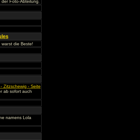
n der Foto-Abteilung.
ules
warst die Beste!
- Zitzschewig - Seite
er ab sofort auch
ame namens Lola