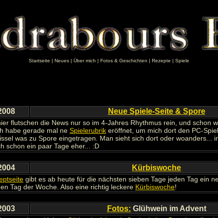
Startseite
|
Neues
|
Über mich
|
Fotos & Geschichten
|
Rezepte
|
Spiele
2008
Neue Spiele-Seite & Spore
hier flutschen die News nur so im 4-Jahres Rhythmus rein, und schon w
Ich habe gerade mal ne
Spielerubrik
eröffnet, um mich dort den PC-Spi
issel was zu Spore eingetragen. Man sieht sich dort oder woanders... i
ch schon ein paar Tage eher... :D
2004
Kürbiswoche
eptseite
gibt es ab heute für die nächsten sieben Tage jeden Tag ein n
den Tag der Woche. Also eine richtig leckere
Kürbiswoche
!
2003
Fotos:
Glühwein im Advent