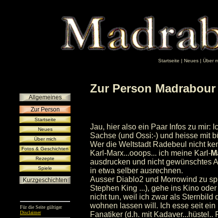
Startseite
|
Neues
|
Über m
Zur Person Madrabour
Allgemeines
Zur Person
Startseite
Jau, hier also ein Paar Infos zu mir
Neues
Sachse (und Ossi:-) und heisse mit
Über mich
Wer die Weltstadt Radebeul nicht ken
Fotos & Geschichten
Karl-Marx...ooops... ich meine Karl-
M
Rezepte
ausdrucken und nicht gewünschtes Attr
Spiele
in etwa selber ausrechnen.
Ausser Diablo2 und Morrowind zu spi
Kurzgeschichten
Stephen King ...), gehe ins Kino ode
nicht tun, weil ich zwar als Sternbil
wohnen lassen will. Ich esse seit ein
Für die Seite gültiger
Disclaimer
Fanatiker (d.h. mit Kadaver...hüstel..