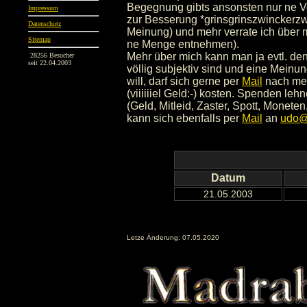
Begegnung gibts ansonsten nur ne V
Impressum
zur Besserung *grinsgrinszwinckerzwin
Datenschutz
Meinung) und mehr verrate ich über 
Sitemap
ne Menge entnehmen).
Mehr über mich kann man ja evtl. d
28256 Besucher
seit 22.04.2003
völlig subjektiv sind und eine Meinu
will, darf sich gerne per
Mail
nach mei
(viiiiiiel Geld:-) kosten. Spenden le
(Geld, Mitleid, Zaster, Spott, Moneten,
kann sich ebenfalls per
Mail
an
udo@
Datum
21.05.2003
Letze Änderung: 07.05.2020