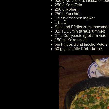
500 g Kürbis, z.B. Hokkaido od
250 g Kartoffeln
250 g Möhren
250 g Zucchini
1 Stück frischen Ingwer
1 EL Öl
Salz und Pfeffer zum abschme
0,5 TL Cumin (Kreuzkümmel)
2 TL Currypaste (gibts im Asien
150 ml Kokosmilch
ein halbes Bund frische Petersi
50 g geschälte Kürbiskerne