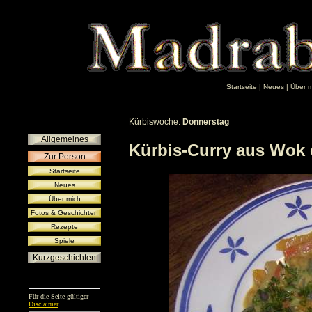
Startseite
|
Neues
|
Über m
Kürbiswoche:
Donnerstag
Allgemeines
Kürbis-Curry aus Wok 
Zur Person
Startseite
Neues
Über mich
Fotos & Geschichten
Rezepte
Spiele
Kurzgeschichten
Für die Seite gültiger
Disclaimer