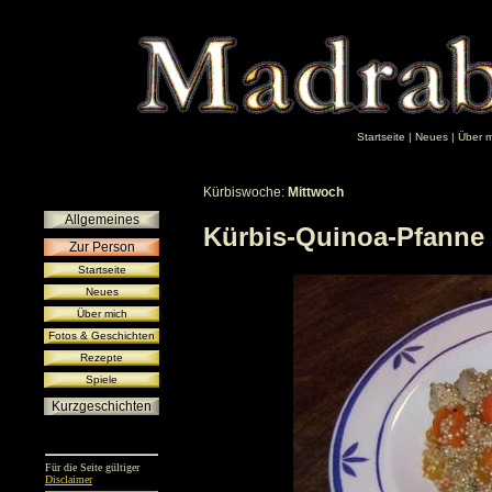
Startseite
|
Neues
|
Über m
Kürbiswoche:
Mittwoch
Allgemeines
Kürbis-Quinoa-Pfanne 
Zur Person
Startseite
Neues
Über mich
Fotos & Geschichten
Rezepte
Spiele
Kurzgeschichten
Für die Seite gültiger
Disclaimer