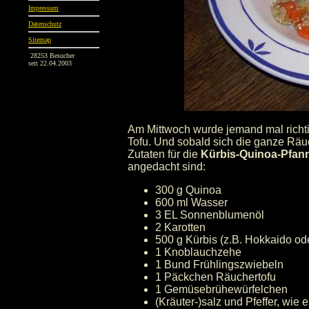
Impressum
Datenschutz
Sitemap
28253 Besucher
seit 22.04.2003
Am Mittwoch wurde jemand mal richti
Tofu. Und sobald sich die ganze Räu
Zutaten für die
Kürbis-Quinoa-Pfan
angedacht sind:
300 g Quinoa
600 ml Wasser
3 EL Sonnenblumenöl
2 Karotten
500 g Kürbis (z.B. Hokkaido od
1 Knoblauchzehe
1 Bund Frühlingszwiebeln
1 Päckchen Räuchertofu
1 Gemüsebrühewürfelchen
(Kräuter-)salz und Pfeffer, w