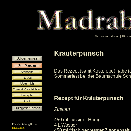
Startseite
|
Neues
|
Über m
Kräuterpunsch
Allgemeines
Zur Person
Das Rezept (samt Kostprobe) habe i
Startseite
Sommerfest bei der Baumschule Sch
Neues
Über mich
Fotos & Geschichten
Rezepte
Rezept für Kräuterpunsch
Spiele
Kurzgeschichten
Zutaten
450 ml flüssiger Honig,
4 L Wasser,
Für die Seite gültiger
Disclaimer
450 ml frisch gepresster Zitronensaft,