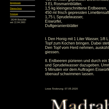
Impressum
3 EL Rosmarinblätter,
1,5 kg kleingeschnittene Erdbeeren,
Datenschutz
450 ml frisch gepressten Limettensaft
Sitemap
1,75 L Sprudelwasser,
28249 Besucher
Eiswürfel,
seit 22.04.2003
Duftgeranienblätter
I. Den Honig mit 1 Liter Wasser, 1/8 
Topf zum Kochen bringen. Dabei stetig
Den Topf vom Herd nehmen, auskühle
giessen.
II. Erdbeeren pürieren und durch ein 
und Sprudelwasser dazugeben. Umr
5 Minuten vor dem Auftragen Eiswürf
obenauf schwimmen lassen.
Letze Änderung: 07.05.2020